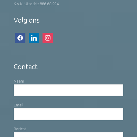
K.v.K. Utrecht: 886 68 924
Volg ons
facebook
linkedin
instagram
Contact
Naam
Email
Bericht