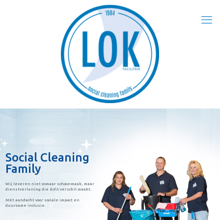
Social Cleaning
Family
Wij leveren niet zomaar schoonmaak, maar
dienstverlening die écht verschil maakt.
Mét aandacht voor sociale impact en
duurzame inclusie.