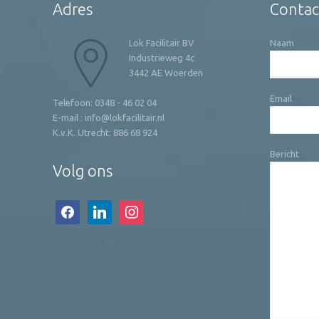
Adres
Contac
Lok Facilitair BV
Naam
Industrieweg 4c
3442 AE Woerden
Email
Telefoon: 0348 - 46 02 04
E-mail : info@lokfacilitair.nl
K.v.K. Utrecht: 886 68 924
Bericht
Volg ons
facebook
linkedin
instagram