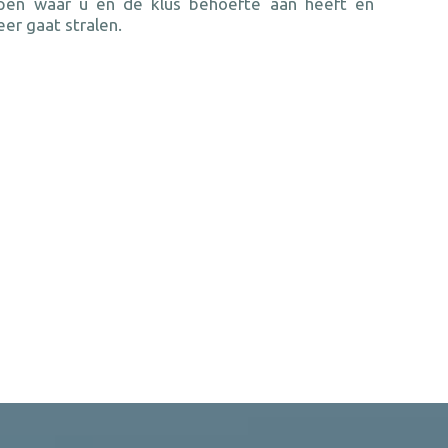
pen waar u en de klus behoefte aan heeft en
r gaat stralen.