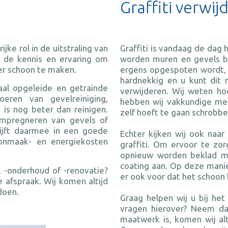
Graffiti verwij
ke rol in de uitstraling van
Graffiti is vandaag de dag
n de kennis en ervaring om
worden muren en gevels bek
eer schoon te maken.
ergens opgespoten wordt, zo
hardnekkig en u kunt dit 
aal opgeleide en getrainde
verwijderen. Wij weten hoe
eren van gevelreiniging,
hebben wij vakkundige mede
is nog beter dan reinigen.
zelf hoeft te gaan schrobb
impregneren van gevels of
ijft daarmee in een goede
Echter kijken wij ook naa
onmaak- en energiekosten
graffiti. Om ervoor te zor
opnieuw worden beklad met 
coating aan. Op deze manie
, -onderhoud of -renovatie?
er ook voor dat het schoon b
 afspraak. Wij komen altijd
doen.
Graag helpen wij u bij het
vragen hierover? Neem da
maatwerk is, komen wij alt